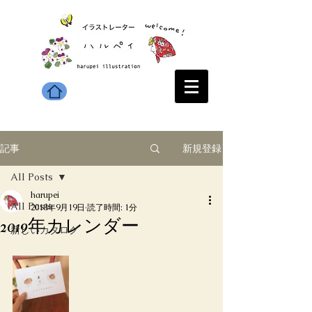
新規登録
記事
All Posts
harupei
All Posts
2018年9月19日
読了時間: 1分
2019年カレンダー
新しいカタログ