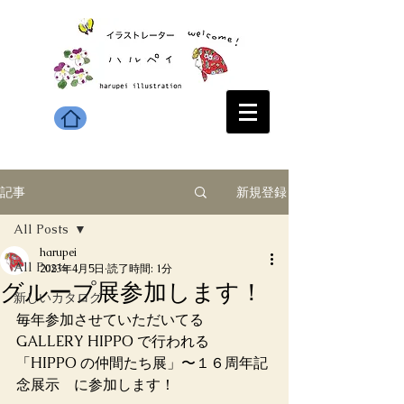
新規登録
記事
All Posts
harupei
All Posts
2023年4月5日
読了時間: 1分
グループ展参加します！
新しいカタログ
毎年参加させていただいてる
GALLERY HIPPO で行われる
「HIPPO の仲間たち展」〜１６周年記
念展示　に参加します！