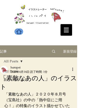
新規登録
記事
All Posts
harupei
All Posts
2020年6月16日
読了時間: 1分
「素敵なあの人」のイラス
新しいカタログ
ト
「素敵なあの人」２０２０年８月号
（宝島社）の中の「熱中症にご用
心！」の特集のイラスト描かせていた